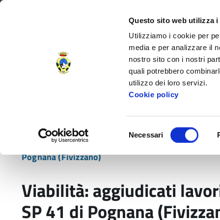
Regione Toscana
Questo sito web utilizza i
Utilizziamo i cookie per pe
media e per analizzare il no
nostro sito con i nostri par
Provincia di Massa‑Carr
quali potrebbero combinarl
utilizzo dei loro servizi.
Decorata di
Cookie policy
Medaglia d'Oro
al V.M.
Amministrazione Provinciale
Settori e
Selezione
Necessari
del
Home
Comunicati
Trasporti e Viabilità
Vi
consenso
Pognana (Fivizzano)
Viabilità: aggiudicati lavo
SP 41 di Pognana (Fivizza