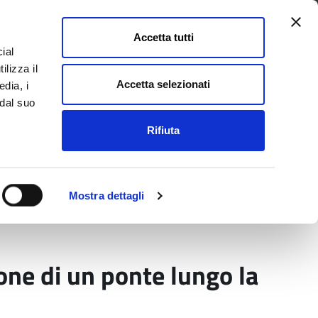
Accetta tutti
ial
Pagina
Acc
Seguici su
ilizza il
Facebook
Twit
Accetta selezionati
edia, i
 dal suo
Rifiuta
La Provincia e il territorio
Mostra dettagli
 ricostruzione di un ponte lungo la SP 41 di
ione di un ponte lungo la