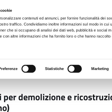
 cookie
rsonalizzare contenuti ed annunci, per fornire funzionalità dei soc
stro traffico. Condividiamo inoltre informazioni sul modo in cui ut
tner che si occupano di analisi dei dati web, pubblicità e social m
ara
e con altre informazioni che ha fornito loro o che hanno raccolto
 uffici
Servizi e Documenti
Preferenze
Statistiche
Marketing
abilità
Viabilità: aggiudicati lavori per demolizione e
ri per demolizione e ricostruz
no)