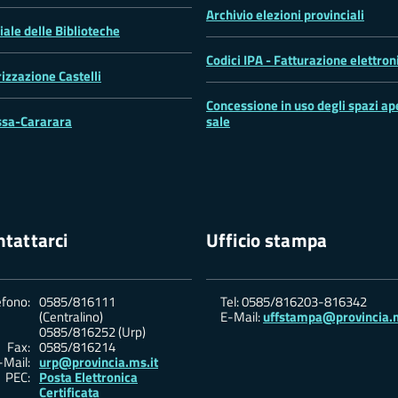
Archivio elezioni provinciali
iale delle Biblioteche
Codici IPA - Fatturazione elettron
rizzazione Castelli
Concessione in uso degli spazi ape
sa-Cararara
sale
tattarci
Ufficio stampa
efono:
0585/816111
Tel: 0585/816203-816342
(Centralino)
E-Mail:
uffstampa@provincia.m
0585/816252 (Urp)
Fax:
0585/816214
-Mail:
urp@provincia.ms.it
PEC:
Posta Elettronica
Certificata