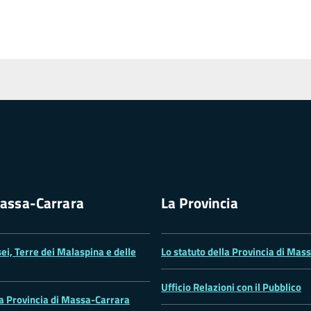
assa-Carrara
La Provincia
ei, Terre dei Malaspina e delle
Lo statuto della Provincia di Mas
Ufficio Relazioni con il Pubblico
la Provincia di Massa-Carrara