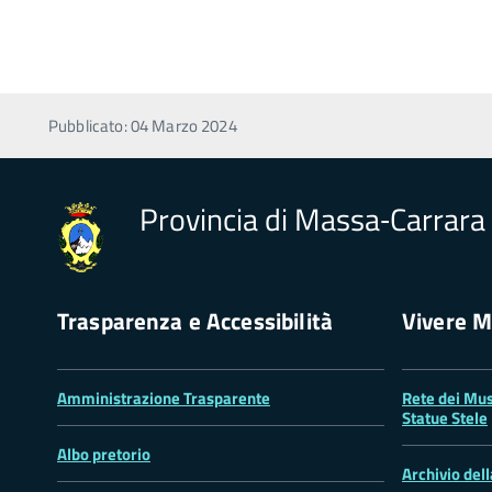
Pubblicato: 04 Marzo 2024
Provincia di Massa‑Carrara
Trasparenza e Accessibilità
Vivere M
Amministrazione Trasparente
Rete dei Mus
Statue Stele
Albo pretorio
Archivio del