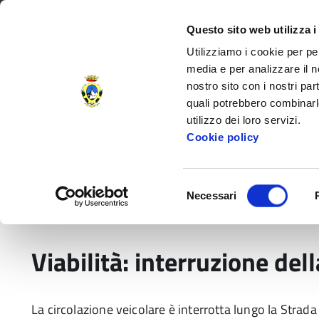
Regione Toscana
Questo sito web utilizza i
Utilizziamo i cookie per pe
media e per analizzare il no
nostro sito con i nostri par
Provincia di Massa‑Carr
quali potrebbero combinarl
utilizzo dei loro servizi.
Decorata di
Cookie policy
Medaglia d'Oro
al V.M.
Amministrazione Provinciale
Settori e
Selezione
Necessari
del
Home
Comunicati
Trasporti e Viabilità
Vi
consenso
Viabilità: interruzione del
La circolazione veicolare è interrotta lungo la Strada