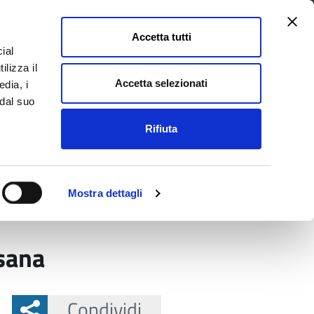
Accetta tutti
ial
Pagina
Acc
Seguici su
ilizza il
Facebook
Twit
Accetta selezionati
edia, i
 dal suo
Rifiuta
La Provincia e il territorio
Mostra dettagli
 23 di Tresana
esana
Condividi