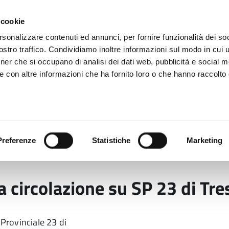
 cookie
rsonalizzare contenuti ed annunci, per fornire funzionalità dei soc
stro traffico. Condividiamo inoltre informazioni sul modo in cui ut
tner che si occupano di analisi dei dati web, pubblicità e social m
ara
e con altre informazioni che ha fornito loro o che hanno raccolto
 uffici
Servizi e Documenti
Preferenze
Statistiche
Marketing
abilità
Viabilità: interruzione della circolazione su SP
la circolazione su SP 23 di Tr
 Provinciale 23 di