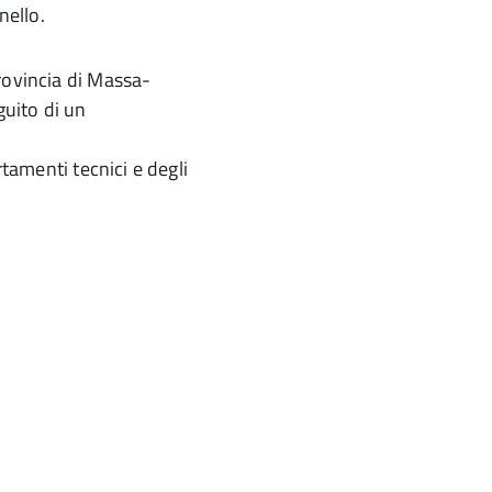
nello.
rovincia di Massa-
guito di un
rtamenti tecnici e degli