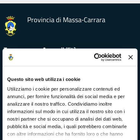
Provincia di Massa‑Carrara
Trasparenza e Accessibilità
Amministrazione Trasparente
Questo sito web utilizza i cookie
Albo pretorio
Utilizziamo i cookie per personalizzare contenuti ed
annunci, per fornire funzionalità dei social media e per
Bandi di concorso
analizzare il nostro traffico. Condividiamo inoltre
informazioni sul modo in cui utilizza il nostro sito con i
Richieste di accesso
nostri partner che si occupano di analisi dei dati web,
pubblicità e social media, i quali potrebbero combinarle
con altre informazioni che ha fornito loro o che hanno
Problemi di accessibilità