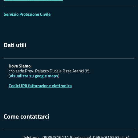
Servizio Protezione Civile
Dati utili
Dove Siamo:
c/o sede Prov. Palazzo Ducale P.zza Aranci 35
(
visualizza su google maps
)
Codici IPA fatturazione elettronica
Come contattarci
Telefono:
0585/816111 (Centralino) 0585/816252 (Urp)