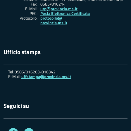
Fax:
0585/816214
E-Mail:
urp@provincia.ms.it
PEC:
Posta Elettronica Certificata
Protocollo:
protocollo@
provincia.ms.it
Ufficio stampa
Tel: 0585/816203-816342
E-Mail:
uffstampa@provincia.ms.it
Seguici su
Facebook
Twitter