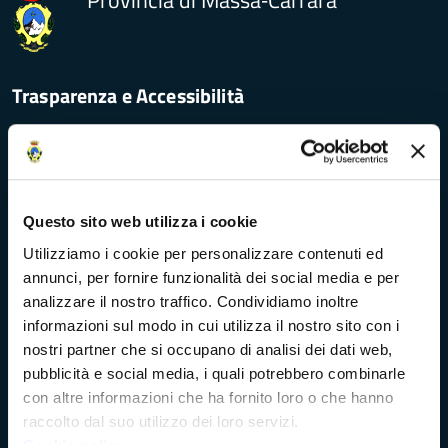
Provincia di Massa‑Carrara
Trasparenza e Accessibilità
Amministrazione Trasparente
Albo pretorio
Questo sito web utilizza i cookie
Utilizziamo i cookie per personalizzare contenuti ed
Bandi di concorso
annunci, per fornire funzionalità dei social media e per
analizzare il nostro traffico. Condividiamo inoltre
Richieste di accesso
informazioni sul modo in cui utilizza il nostro sito con i
nostri partner che si occupano di analisi dei dati web,
Problemi di accessibilità
pubblicità e social media, i quali potrebbero combinarle
con altre informazioni che ha fornito loro o che hanno
Dichiarazione di accessibilità
raccolto dal suo utilizzo dei loro servizi.
Cookie policy