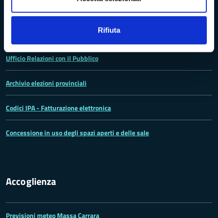
Rifiuta
Lo statuto della Provincia di Massa -Carrara
Ufficio Relazioni con il Pubblico
Archivio elezioni provinciali
Codici IPA - Fatturazione elettronica
Concessione in uso degli spazi aperti e delle sale
Accoglienza
Previsioni meteo Massa Carrara