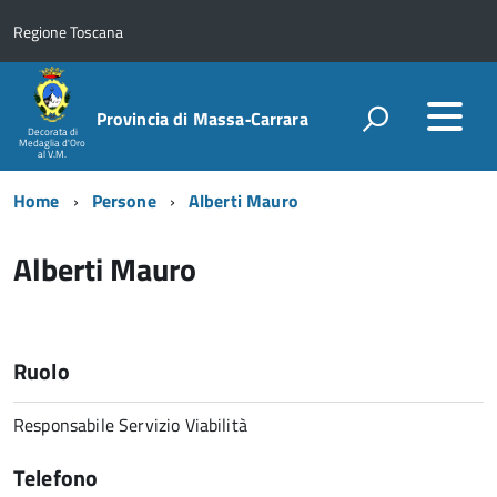
Regione Toscana
Provincia di Massa‑Carrara
Decorata di
Medaglia d'Oro
al V.M.
Home
Persone
Alberti Mauro
Alberti Mauro
Ruolo
Responsabile Servizio Viabilità
Telefono