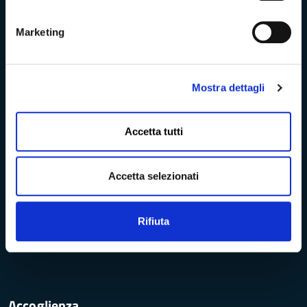
Marketing
La Provincia
Mostra dettagli
Lo statuto della Provincia di Massa -Carrara
Ufficio Relazioni con il Pubblico
Accetta tutti
Archivio elezioni provinciali
Accetta selezionati
Codici IPA - Fatturazione elettronica
Rifiuta
Concessione in uso degli spazi aperti e delle sale
Accoglienza