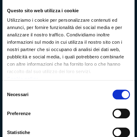
Questo sito web utilizza i cookie
Dichiarazione di accessibilità
Utilizziamo i cookie per personalizzare contenuti ed
annunci, per fornire funzionalità dei social media e per
analizzare il nostro traffico. Condividiamo inoltre
informazioni sul modo in cui utilizza il nostro sito con i
Vivere Massa-Carrara
nostri partner che si occupano di analisi dei dati web,
pubblicità e social media, i quali potrebbero combinarle
con altre informazioni che ha fornito loro o che hanno
Rete dei Musei, Terre dei Malaspina e delle Statue Stele
raccolto dal suo utilizzo dei loro servizi.
Cookie policy
Archivio della Provincia di Massa-Carrara
Selezione
Necessari
del
Rete Provinciale delle Biblioteche
consenso
Istituto Valorizzazione Castelli
Preferenze
Turismo Massa-Cararara
Statistiche