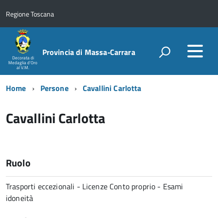
Regione Toscana
Provincia di Massa‑Carrara
Decorata di
Medaglia d'Oro
al V.M.
Home
Persone
Cavallini Carlotta
Cavallini Carlotta
Ruolo
Trasporti eccezionali - Licenze Conto proprio - Esami
idoneità