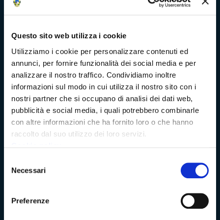
Richieste di accesso
Problemi di accessibilità
Questo sito web utilizza i cookie
Utilizziamo i cookie per personalizzare contenuti ed
Dichiarazione di accessibilità
annunci, per fornire funzionalità dei social media e per
analizzare il nostro traffico. Condividiamo inoltre
informazioni sul modo in cui utilizza il nostro sito con i
nostri partner che si occupano di analisi dei dati web,
Vivere Massa-Carrara
pubblicità e social media, i quali potrebbero combinarle
con altre informazioni che ha fornito loro o che hanno
raccolto dal suo utilizzo dei loro servizi.
Rete dei Musei, Terre dei Malaspina e delle Statue Stele
Cookie policy
Selezione
Archivio della Provincia di Massa-Carrara
Necessari
del
consenso
Rete Provinciale delle Biblioteche
Preferenze
Istituto Valorizzazione Castelli