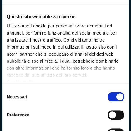
Problemi di accessibilità
Questo sito web utilizza i cookie
Utilizziamo i cookie per personalizzare contenuti ed
Dichiarazione di accessibilità
annunci, per fornire funzionalità dei social media e per
analizzare il nostro traffico. Condividiamo inoltre
informazioni sul modo in cui utilizza il nostro sito con i
Vivere Massa-Carrara
nostri partner che si occupano di analisi dei dati web,
pubblicità e social media, i quali potrebbero combinarle
con altre informazioni che ha fornito loro o che hanno
raccolto dal suo utilizzo dei loro servizi.
Rete dei Musei, Terre dei Malaspina e delle Statue Stele
Cookie policy
Archivio della Provincia di Massa-Carrara
Selezione
Necessari
del
consenso
Rete Provinciale delle Biblioteche
Preferenze
Istituto Valorizzazione Castelli