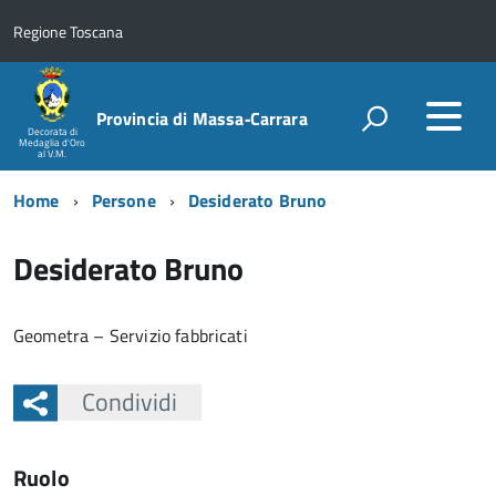
Regione Toscana
Provincia di Massa‑Carrara
Decorata di
Medaglia d'Oro
al V.M.
Home
Persone
Desiderato Bruno
Desiderato Bruno
Geometra – Servizio fabbricati
Condividi
Ruolo