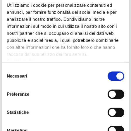
Utilizziamo i cookie per personalizzare contenuti ed
Servizio Patrimonio Fabbricati
annunci, per fornire funzionalità dei social media e per
analizzare il nostro traffico. Condividiamo inoltre
Provveditorato
informazioni sul modo in cui utilizza il nostro sito con i
Servizio Programmazione Territoriale
nostri partner che si occupano di analisi dei dati web,
pubblicità e social media, i quali potrebbero combinarle
Settore 3 Tecnico
con altre informazioni che ha fornito loro o che hanno
raccolto dal suo utilizzo dei loro servizi.
Servizio Trasporti - TPL
Cookie policy
Selezione
Servizio Viabilità
Necessari
del
consenso
UO ambiente
Preferenze
UO Espropri
Statistiche
UO Polizia Provinciale
Marketing