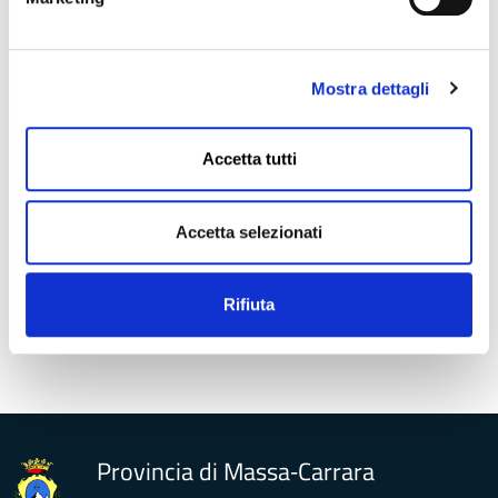
UO Protezione Civile
Supporto organi e segreteria generale
Mostra dettagli
UO contratti
Accetta tutti
UO presidenza
RICERCA AVANZATA PERSONE
Accetta selezionati
Rifiuta
Provincia di Massa‑Carrara