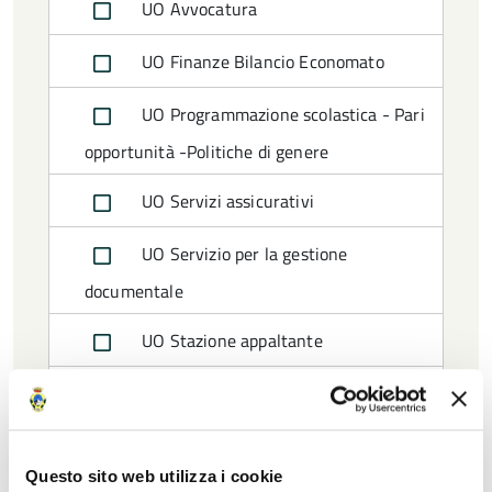
UO Avvocatura
UO Finanze Bilancio Economato
UO Programmazione scolastica - Pari
opportunità -Politiche di genere
UO Servizi assicurativi
UO Servizio per la gestione
documentale
UO Stazione appaltante
UO Strutture informatiche, Fonia e
innovazione tecnologica
Questo sito web utilizza i cookie
Settore 2 Edilizia scolastica e Patrimonio