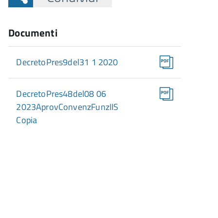
Documenti
DecretoPres9del31 1 2020
DecretoPres48del08 06
2023AprovConvenzFunzIIS
Copia