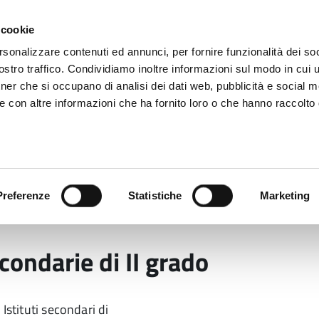
 cookie
rsonalizzare contenuti ed annunci, per fornire funzionalità dei soc
stro traffico. Condividiamo inoltre informazioni sul modo in cui ut
tner che si occupano di analisi dei dati web, pubblicità e social m
ara
e con altre informazioni che ha fornito loro o che hanno raccolto
 uffici
Servizi e Documenti
Preferenze
Statistiche
Marketing
Istruzione e Edilizia scolastica
Istruzione
Conve
ondarie di II grado
Istituti secondari di