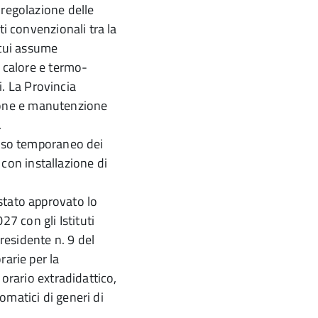
 regolazione delle
ti convenzionali tra la
 cui assume
e calore e termo-
ci. La Provincia
stione e manutenzione
.
 uso temporaneo dei
o con installazione di
stato approvato lo
 con gli Istituti
presidente n. 9 del
arie per la
 orario extradidattico,
tomatici di generi di