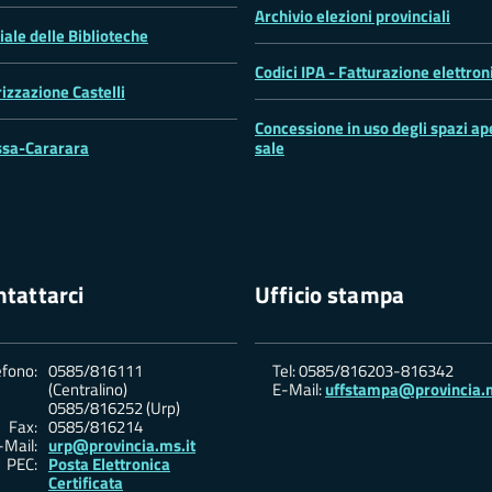
Archivio elezioni provinciali
iale delle Biblioteche
Codici IPA - Fatturazione elettron
rizzazione Castelli
Concessione in uso degli spazi ape
sa-Cararara
sale
tattarci
Ufficio stampa
efono:
0585/816111
Tel: 0585/816203-816342
(Centralino)
E-Mail:
uffstampa@provincia.m
0585/816252 (Urp)
Fax:
0585/816214
-Mail:
urp@provincia.ms.it
PEC:
Posta Elettronica
Certificata