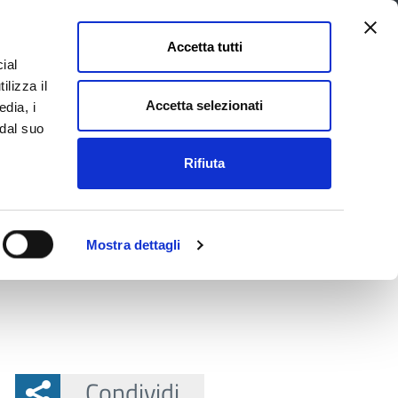
Accetta tutti
ial
Pagina
Acc
Seguici su
ilizza il
Facebook
Twit
Accetta selezionati
edia, i
 dal suo
Rifiuta
La Provincia e il territorio
Mostra dettagli
nzioni con scuole secondarie di II grado
Condividi