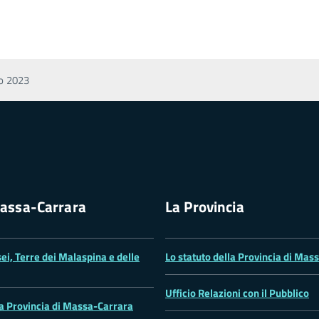
no 2023
assa-Carrara
La Provincia
ei, Terre dei Malaspina e delle
Lo statuto della Provincia di Mas
Ufficio Relazioni con il Pubblico
la Provincia di Massa-Carrara