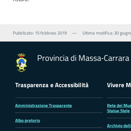
Pubblicato: 15 febbraio 2019
—
Ultima modifica: 30 giug
Provincia di Massa‑Carrara
Trasparenza e Accessibilità
Vivere M
Amministrazione Trasparente
Rete dei Mus
Statue Stele
Albo pretorio
Archivio del