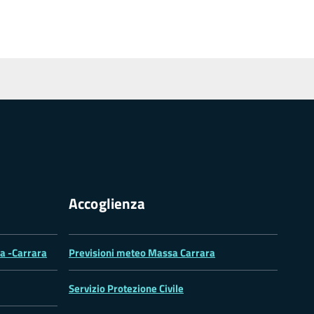
Accoglienza
sa -Carrara
Previsioni meteo Massa Carrara
Servizio Protezione Civile