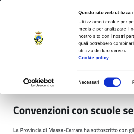
Regione Toscana
Questo sito web utilizza i
Utilizziamo i cookie per pe
media e per analizzare il no
nostro sito con i nostri par
Provincia di Massa‑Carr
quali potrebbero combinarl
utilizzo dei loro servizi.
Decorata di
Cookie policy
Medaglia d'Oro
al V.M.
Amministrazione Provinciale
Settori e
Selezione
Necessari
del
Home
Servizi e Documenti
Servizi per tema
consenso
Convenzioni con scuole sec
La Provincia di Massa-Carrara ha sottoscritto con gli 