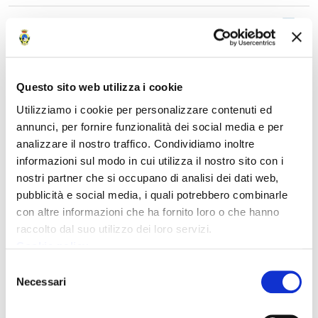
Piano Provinciale Di PC Sezione D ALLEGATI
Tav D C10 Modello Di Intervento Accessi Strutt
Operative Strutt Emerg Area Alta Lunigiana
Questo sito web utilizza i cookie
Piano Provinciale Di PC Sezione D ALLEGATI
Utilizziamo i cookie per personalizzare contenuti ed
Tav D C11 Strutture Ed Edifici Di Interesse
annunci, per fornire funzionalità dei social media e per
Provinciale Nell Area Della Bassa Lunigiana
analizzare il nostro traffico. Condividiamo inoltre
informazioni sul modo in cui utilizza il nostro sito con i
Piano Provinciale Di PC Sezione D ALLEGATI
nostri partner che si occupano di analisi dei dati web,
Tav D C12 Modello Di Intervento Accessi Strutt
pubblicità e social media, i quali potrebbero combinarle
Operative Strutt Emerg Area Bassa Lunigiana
con altre informazioni che ha fornito loro o che hanno
raccolto dal suo utilizzo dei loro servizi.
Cookie policy
Piano Provinciale Di PC Sezione D ALLEGATI
Tav D C13 Strutture Ed Edifici Di Interesse
Selezione
Necessari
Provinciale Nell Area Di Costa
del
consenso