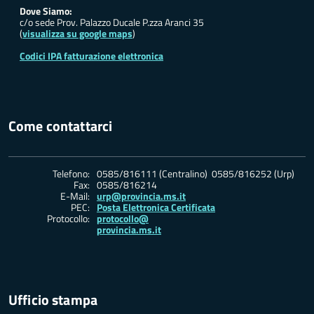
Dove Siamo:
c/o sede Prov. Palazzo Ducale P.zza Aranci 35
(
visualizza su google maps
)
Codici IPA fatturazione elettronica
Come contattarci
Telefono:
0585/816111 (Centralino) 0585/816252 (Urp)
Fax:
0585/816214
E-Mail:
urp@provincia.ms.it
PEC:
Posta Elettronica Certificata
Protocollo:
protocollo@
provincia.ms.it
Ufficio stampa