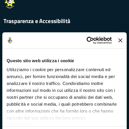
Trasparenza e Accessibilità
Amministrazione Trasparente
Albo pretorio
Questo sito web utilizza i cookie
Utilizziamo i cookie per personalizzare contenuti ed
Bandi di concorso
annunci, per fornire funzionalità dei social media e per
analizzare il nostro traffico. Condividiamo inoltre
Richieste di accesso
informazioni sul modo in cui utilizza il nostro sito con i
nostri partner che si occupano di analisi dei dati web,
Problemi di accessibilità
pubblicità e social media, i quali potrebbero combinarle
con altre informazioni che ha fornito loro o che hanno
Dichiarazione di accessibilità
raccolto dal suo utilizzo dei loro servizi.
Cookie policy