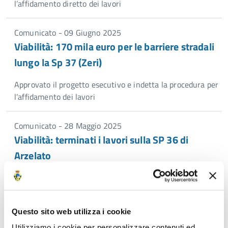
l’affidamento diretto dei lavori
Comunicato - 09 Giugno 2025
Viabilità: 170 mila euro per le barriere stradali
lungo la Sp 37 (Zeri)
Approvato il progetto esecutivo e indetta la procedura per
l’affidamento dei lavori
Comunicato - 28 Maggio 2025
Viabilità: terminati i lavori sulla SP 36 di
Arzelato
Intervento complessivo da 180 mila euro
Comunicato - 23 Maggio 2025
Questo sito web utilizza i cookie
Viabilità provinciale: tagliato dal Governo il 70%
Utilizziamo i cookie per personalizzare contenuti ed