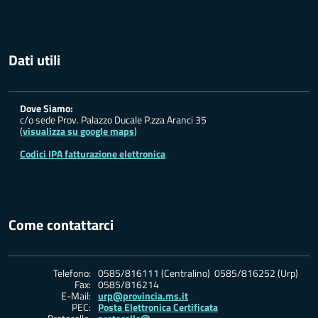
Dati utili
Dove Siamo:
c/o sede Prov. Palazzo Ducale P.zza Aranci 35
(
visualizza su google maps
)
Codici IPA fatturazione elettronica
Come contattarci
Telefono:
0585/816111 (Centralino) 0585/816252 (Urp)
Fax:
0585/816214
E-Mail:
urp@provincia.ms.it
PEC:
Posta Elettronica Certificata