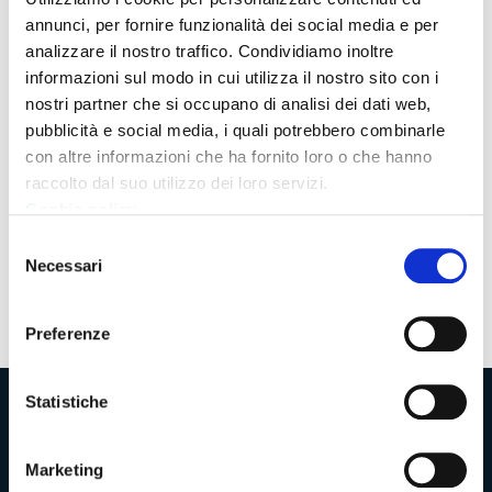
dei finanziamenti. 3,5 milioni in meno per la
annunci, per fornire funzionalità dei social media e per
manutenzione straordinaria fino al 2028
analizzare il nostro traffico. Condividiamo inoltre
informazioni sul modo in cui utilizza il nostro sito con i
Per il 2025-2026 sforbiciata di oltre 2 milioni. Lorenzetti:
nostri partner che si occupano di analisi dei dati web,
“Forte preoccupazione per la sicurezza. Costretti a
pubblicità e social media, i quali potrebbero combinarle
rivedere la programmazione dei lavori”
con altre informazioni che ha fornito loro o che hanno
raccolto dal suo utilizzo dei loro servizi.
Cookie policy
Selezione
Pagina
3
Pagina
Pagina
Necessari
precedente
successiva
del
consenso
Preferenze
Statistiche
Provincia di Massa‑Carrara
Marketing