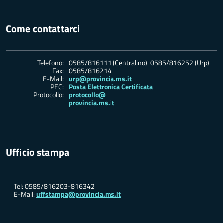
Come contattarci
Telefono:
0585/816111 (Centralino) 0585/816252 (Urp)
Fax:
0585/816214
E-Mail:
urp@provincia.ms.it
PEC:
Posta Elettronica Certificata
Protocollo:
protocollo@
provincia.ms.it
Ufficio stampa
Tel: 0585/816203-816342
E-Mail:
uffstampa@provincia.ms.it