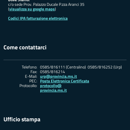
c/o sede Prov. Palazzo Ducale P.zza Aranci 35
(
visualizza su google maps
)
Codici IPA fatturazione elettronica
Come contattarci
Telefono:
0585/816111 (Centralino) 0585/816252 (Urp)
Fax:
0585/816214
E-Mail:
urp@provincia.ms.it
PEC:
Posta Elettronica Certificata
Protocollo:
protocollo@
provincia.ms.it
Ufficio stampa