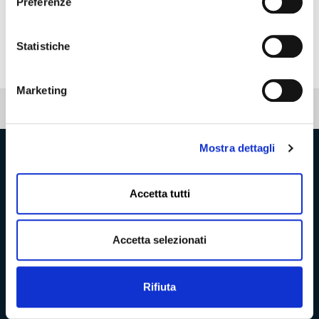
Preferenze
Nota del Cai su Elia Pegollo
Statistiche
Marketing
Pubblicato: 06 Febbraio 2024
Mostra dettagli
Provincia di Massa‑Carrara
Accetta tutti
Trasparenza e Accessibilità
Accetta selezionati
Amministrazione Trasparente
Rifiuta