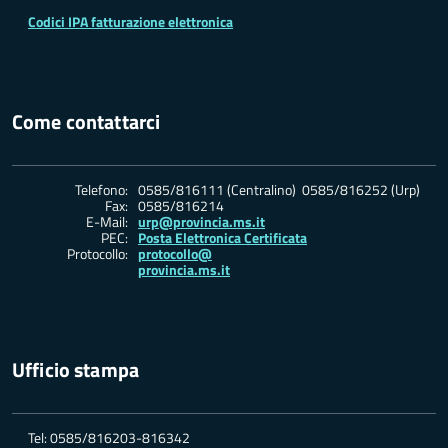
Codici IPA fatturazione elettronica
Come contattarci
Telefono:
0585/816111 (Centralino) 0585/816252 (Urp)
Fax:
0585/816214
E-Mail:
urp@provincia.ms.it
PEC:
Posta Elettronica Certificata
Protocollo:
protocollo@
provincia.ms.it
Ufficio stampa
Tel: 0585/816203-816342