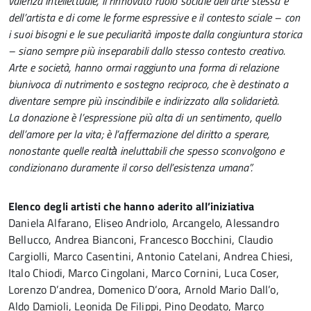
valenza intellettuale, il rinnovato ruolo sociale dell’arte stessa e
dell’artista e di come le forme espressive e il contesto sciale – con
i suoi bisogni e le sue peculiarità imposte dalla congiuntura storica
– siano sempre più inseparabili dallo stesso contesto creativo.
Arte e società, hanno ormai raggiunto una forma di relazione
biunivoca di nutrimento e sostegno reciproco, che è destinato a
diventare sempre più inscindibile e indirizzato alla solidarietà.
La donazione è l’espressione più alta di un sentimento, quello
dell’amore per la vita; è l’affermazione del diritto a sperare,
nonostante quelle realtà̀ ineluttabili che spesso sconvolgono e
condizionano duramente il corso dell’esistenza umana”.
Elenco degli artisti che hanno aderito all’iniziativa
Daniela Alfarano, Eliseo Andriolo, Arcangelo, Alessandro
Bellucco, Andrea Bianconi, Francesco Bocchini, Claudio
Cargiolli, Marco Casentini, Antonio Catelani, Andrea Chiesi,
Italo Chiodi, Marco Cingolani, Marco Cornini, Luca Coser,
Lorenzo D’andrea, Domenico D’oora, Arnold Mario Dall’o,
Aldo Damioli, Leonida De Filippi, Pino Deodato, Marco