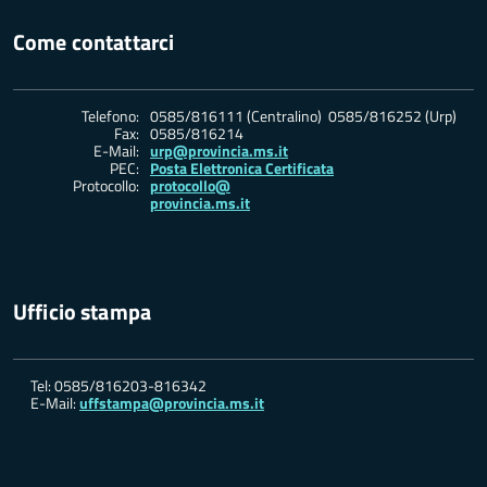
Come contattarci
Telefono:
0585/816111 (Centralino) 0585/816252 (Urp)
Fax:
0585/816214
E-Mail:
urp@provincia.ms.it
PEC:
Posta Elettronica Certificata
Protocollo:
protocollo@
provincia.ms.it
Ufficio stampa
Tel: 0585/816203-816342
E-Mail:
uffstampa@provincia.ms.it