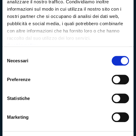
analizzare il nostro traffico. Condividiamo inoltre
Amministrazione Trasparente
informazioni sul modo in cui utilizza il nostro sito con i
nostri partner che si occupano di analisi dei dati web,
Albo pretorio
pubblicità e social media, i quali potrebbero combinarle
con altre informazioni che ha fornito loro o che hanno
Bandi di concorso
raccolto dal suo utilizzo dei loro servizi.
Cookie policy
Richieste di accesso
Selezione
Necessari
del
Problemi di accessibilità
consenso
Preferenze
Dichiarazione di accessibilità
Statistiche
Vivere Massa-Carrara
Marketing
Rete dei Musei, Terre dei Malaspina e delle Statue Stele