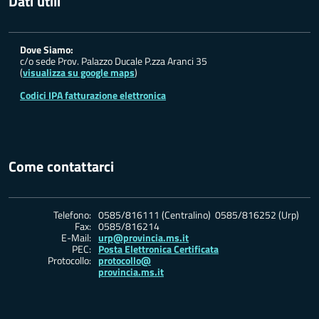
Dati utili
Dove Siamo:
c/o sede Prov. Palazzo Ducale P.zza Aranci 35
(
visualizza su google maps
)
Codici IPA fatturazione elettronica
Come contattarci
Telefono:
0585/816111 (Centralino) 0585/816252 (Urp)
Fax:
0585/816214
E-Mail:
urp@provincia.ms.it
PEC:
Posta Elettronica Certificata
Protocollo:
protocollo@
provincia.ms.it