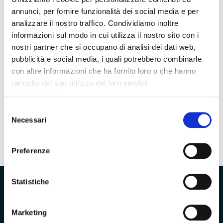
Scuole, aziende e Provincia: insieme per il
annunci, per fornire funzionalità dei social media e per
lavoro
analizzare il nostro traffico. Condividiamo inoltre
informazioni sul modo in cui utilizza il nostro sito con i
Incontro tra il presidente Lorenzetti, i dirigenti scolastici e
nostri partner che si occupano di analisi dei dati web,
i vertici di Baker Hughes: entro marzo un protocollo su
pubblicità e social media, i quali potrebbero combinarle
orientamento e formazione
con altre informazioni che ha fornito loro o che hanno
raccolto dal suo utilizzo dei loro servizi.
Cookie policy
Selezione
Pagina
2
Pagina
Pagina
Necessari
precedente
successiva
del
consenso
Preferenze
Statistiche
Provincia di Massa‑Carrara
Marketing