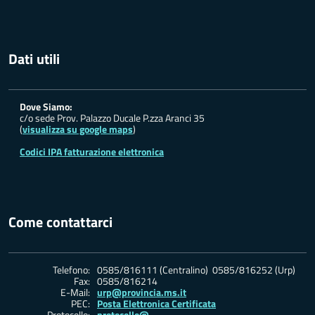
Dati utili
Dove Siamo:
c/o sede Prov. Palazzo Ducale P.zza Aranci 35
(
visualizza su google maps
)
Codici IPA fatturazione elettronica
Come contattarci
Telefono:
0585/816111 (Centralino) 0585/816252 (Urp)
Fax:
0585/816214
E-Mail:
urp@provincia.ms.it
PEC:
Posta Elettronica Certificata
Protocollo:
protocollo@