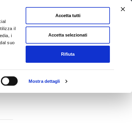
Accetta tutti
ial
Pagina
Acc
Seguici su
ilizza il
Facebook
Twit
Accetta selezionati
edia, i
 dal suo
Rifiuta
La Provincia e il territorio
Mostra dettagli