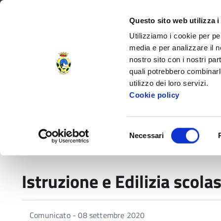
Regione Toscana
Questo sito web utilizza i
Utilizziamo i cookie per pe
media e per analizzare il no
nostro sito con i nostri par
Provincia di Massa‑Carr
quali potrebbero combinarl
utilizzo dei loro servizi.
Decorata di
Cookie policy
Medaglia d'Oro
al V.M.
Amministrazione Provinciale
Settori e
Selezione
Necessari
del
Home
Istruzione e Edilizia scolastica
consenso
Istruzione e Edilizia scola
Comunicato - 08 settembre 2020