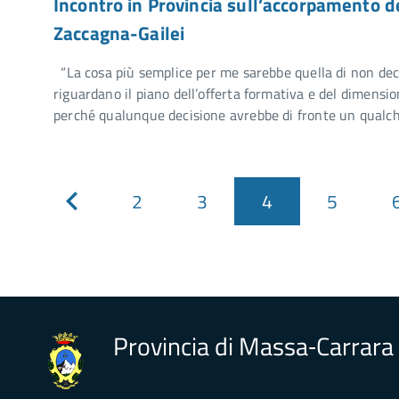
Incontro in Provincia sull’accorpamento del
Zaccagna-Gailei
“La cosa più semplice per me sarebbe quella di non dec
riguardano il piano dell’offerta formativa e del dimensio
perché qualunque decisione avrebbe di fronte un qualch
2
3
4
5
Pagina
precedente
Provincia di Massa‑Carrara