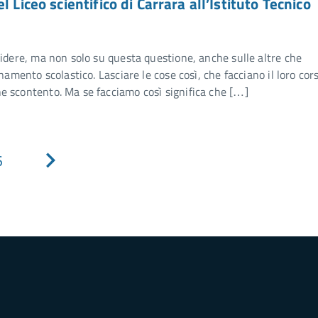
 Liceo scientifico di Carrara all’Istituto Tecnico
idere, ma non solo su questa questione, anche sulle altre che
namento scolastico. Lasciare le cose così, che facciano il loro cor
e scontento. Ma se facciamo così significa che […]
6
Pagina
successiva