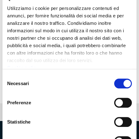
iscrizione FSE
Utilizziamo i cookie per personalizzare contenuti ed
annunci, per fornire funzionalità dei social media e per
All 1 Fac Simile domanda borse di studio
analizzare il nostro traffico. Condividiamo inoltre
materie STEM
informazioni sul modo in cui utilizza il nostro sito con i
nostri partner che si occupano di analisi dei dati web,
All 2 borse di studio materie STEM Scheda di
pubblicità e social media, i quali potrebbero combinarle
iscrizione FSE
con altre informazioni che ha fornito loro o che hanno
raccolto dal suo utilizzo dei loro servizi.
Cookie policy
DD1092del18 07
023ApprovGraduatoriaIncentivi
Selezione
Necessari
del
consenso
Preferenze
Pubblicato: 20 dicembre 2022
—
Ultima modifica: 21 luglio 2023
Statistiche
Provincia di Massa‑Carrara