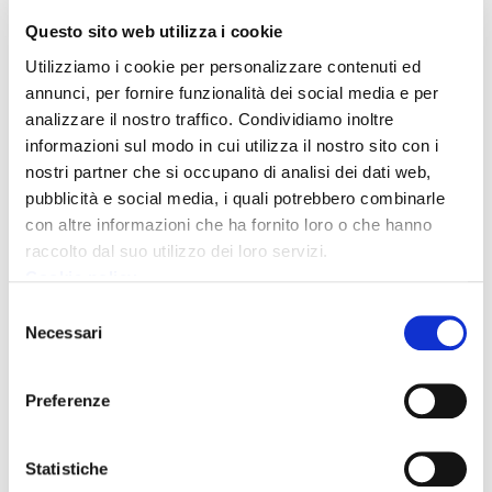
Lavori di adeguamento per 143 mila euro per la sala
Questo sito web utilizza i cookie
operativa e gli altri spazi
Utilizziamo i cookie per personalizzare contenuti ed
annunci, per fornire funzionalità dei social media e per
analizzare il nostro traffico. Condividiamo inoltre
Comunicato - 21 ottobre 2021
informazioni sul modo in cui utilizza il nostro sito con i
“Io non rischio”: torna la campagna nazionale
nostri partner che si occupano di analisi dei dati web,
per le buone pratiche di protezione civile
pubblicità e social media, i quali potrebbero combinarle
con altre informazioni che ha fornito loro o che hanno
Il 24 ottobre i volontari impegnati per diffondere la cultura
raccolto dal suo utilizzo dei loro servizi.
della prevenzione e sensibilizzare i cittadini: nella nostra
Cookie policy
Provincia piazza virtuale con l’Alfa Victor
Selezione
Necessari
del
consenso
Pagina
1
Pagina
Preferenze
successiva
Statistiche